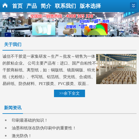
首页
产品
简介
联系我们
版本选择
关于我们
诚信不干胶是一家集研发～生产～批发～销售为一体
的胶粘企业。 公司主要产品有：进口、国产自粘性不
干胶商标纸、离型纸，如：铜版纸、镜面铜版、特光
纸（光粉纸）、书写纸、铝箔纸、荧光纸、合成纸、
易碎纸、防伪材料、PET膜类、PVC膜类、双面...
>>余下全文
新闻资讯
印刷最基础的知识！
油墨和纸张在防伪印刷中的重要性！
激光防伪！