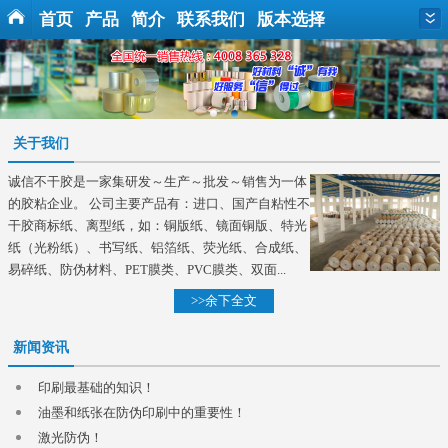
首页
产品
简介
联系我们
版本选择
关于我们
诚信不干胶是一家集研发～生产～批发～销售为一体
的胶粘企业。 公司主要产品有：进口、国产自粘性不
干胶商标纸、离型纸，如：铜版纸、镜面铜版、特光
纸（光粉纸）、书写纸、铝箔纸、荧光纸、合成纸、
易碎纸、防伪材料、PET膜类、PVC膜类、双面...
>>余下全文
新闻资讯
印刷最基础的知识！
油墨和纸张在防伪印刷中的重要性！
激光防伪！