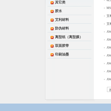
特
其它类
MS
胶水
艾
艾利材料
艾
防伪材料
AW
离型纸（离型膜）
AW
双面胶带
AW
印刷油墨
AW
AW
AW
AW