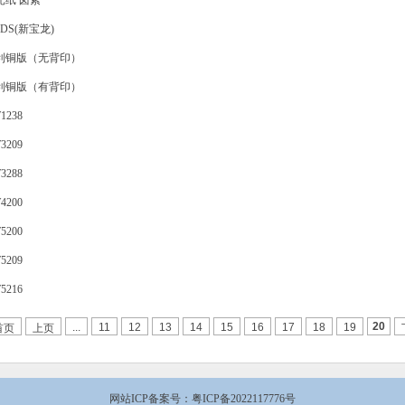
光纸 卤素
DS(新宝龙)
利铜版（无背印）
利铜版（有背印）
1238
3209
3288
4200
5200
5209
5216
20
...
11
12
13
14
15
16
17
18
19
首页
上页
网站ICP备案号：
粤ICP备2022117776号