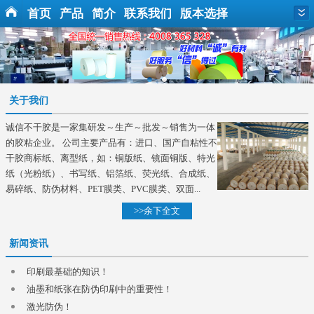
首页
产品
简介
联系我们
版本选择
关于我们
诚信不干胶是一家集研发～生产～批发～销售为一体
的胶粘企业。 公司主要产品有：进口、国产自粘性不
干胶商标纸、离型纸，如：铜版纸、镜面铜版、特光
纸（光粉纸）、书写纸、铝箔纸、荧光纸、合成纸、
易碎纸、防伪材料、PET膜类、PVC膜类、双面...
>>余下全文
新闻资讯
印刷最基础的知识！
油墨和纸张在防伪印刷中的重要性！
激光防伪！