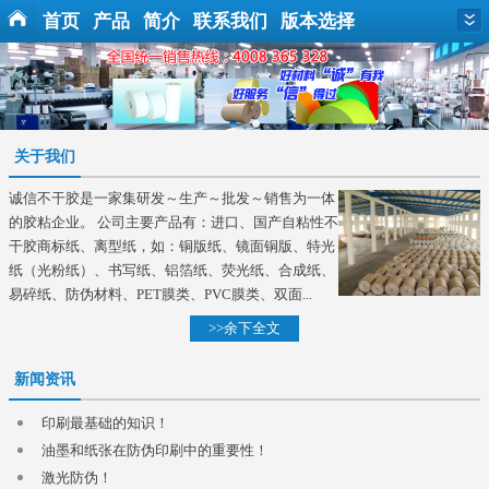
首页
产品
简介
联系我们
版本选择
关于我们
诚信不干胶是一家集研发～生产～批发～销售为一体
的胶粘企业。 公司主要产品有：进口、国产自粘性不
干胶商标纸、离型纸，如：铜版纸、镜面铜版、特光
纸（光粉纸）、书写纸、铝箔纸、荧光纸、合成纸、
易碎纸、防伪材料、PET膜类、PVC膜类、双面...
>>余下全文
新闻资讯
印刷最基础的知识！
油墨和纸张在防伪印刷中的重要性！
激光防伪！