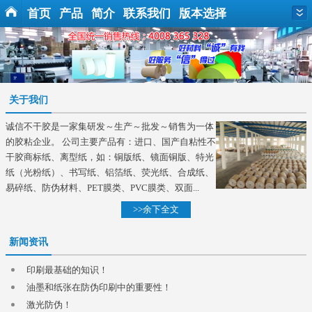
首页
产品
简介
联系我们
版本选择
关于我们
诚信不干胶是一家集研发～生产～批发～销售为一体
的胶粘企业。 公司主要产品有：进口、国产自粘性不
干胶商标纸、离型纸，如：铜版纸、镜面铜版、特光
纸（光粉纸）、书写纸、铝箔纸、荧光纸、合成纸、
易碎纸、防伪材料、PET膜类、PVC膜类、双面...
>>余下全文
新闻资讯
印刷最基础的知识！
油墨和纸张在防伪印刷中的重要性！
激光防伪！