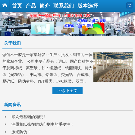
首页
产品
简介
联系我们
版本选择
关于我们
诚信不干胶是一家集研发～生产～批发～销售为一体
的胶粘企业。 公司主要产品有：进口、国产自粘性不
干胶商标纸、离型纸，如：铜版纸、镜面铜版、特光
纸（光粉纸）、书写纸、铝箔纸、荧光纸、合成纸、
易碎纸、防伪材料、PET膜类、PVC膜类、双面...
>>余下全文
新闻资讯
印刷最基础的知识！
油墨和纸张在防伪印刷中的重要性！
激光防伪！